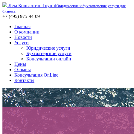
ЛексКонсалтингГрупп
Юридические и бухгалтерские услуги для
бизнеса
+7 (495) 975-94-09
Главная
О компании
Новости
Услуги
Юридические услуги
Бухгалтерские услуги
Консультации онлайн
Цены
Отзывы
Консультация OnLine
Контакты