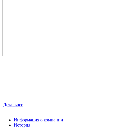
ЮРИДИЧЕСКИЕ УСЛУГИ
«ЛексКонсалтингГрупп» — это знания, квалификация
и достойный опыт, умноженные на профессионализм.
Детальнее
Информация о компании
История