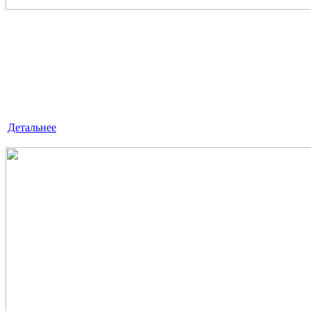
ЭКСПРЕСС - АУДИТ
«ЛексКонсалтингГрупп» — это знания, квалификация
и достойный опыт, умноженные на профессионализм.
Детальнее