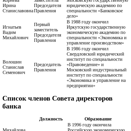
Корнева
Заместитель
Московскую государственную
Ирина
Председателя
юридическую академию по
Станиславовна
Правления
специальности «Банковское
дело»
В 1988 году окончил
Первый
Игнатьев
Иркутскую государственную
заместитель
Вадим
экономическую академию по
Председателя
Михайлович
специальности «Экономика и
Правления
управление производством»
В 1986 году окончил
Свердловский юридический
институт по специальности
Волошин
Председатель
«Правоведение» и
Станислав
Правления
Московский индустриальный
Семенович
институт по специальности
«Экономика и управление на
предприятии»
Список членов Совета директоров
банка
Должность
Образование
В 1996 году окончила
Михайлова
Российскую экономическую