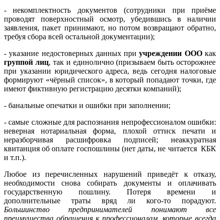
- некомплектность документов (сотрудники при приёме
проводят поверхностный осмотр, убедившись в наличии
заявления, пакет принимают, но потом возвращают обратно,
требуя сбора всей остальной документации);
- указание недостоверных данных при
учреждении ООО
как
группой лиц
, так и единолично (призываем быть осторожнее
при указании юридического адреса, ведь сегодня налоговые
формируют «чёрный список», в который попадают точки, где
имеют фиктивную регистрацию десятки компаний);
- банальные опечатки и ошибки при заполнении;
- самые сложные для распознания непрофессионалом ошибки:
неверная нотариальная форма, плохой оттиск печати и
неразборчивая расшифровка подписей; неаккуратная
квитанция об оплате госпошлины (нет даты, не читается КБК
и т.п.).
Любое из перечисленных нарушений приведёт к отказу,
необходимости снова собирать документы и оплачивать
государственную пошлину. Потеря времени и
дополнительные траты вряд ли кого-то порадуют.
Большинство предпринимателей понимают все
преимущества обращения к профессионалам, которые всегда