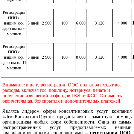
Регистрация
ООО с
нашим юр.
5 дней
2 900
100
6 000
3 120
4 000
адресом на 6
месяцев
Регистрация
ООО с
нашим юр.
5 дней
2 900
100
8 000
3 120
4 000
адресом на 11
месяцев
Внимание: в цену регистрации ООО под ключ входят все
расходы, включая гос. пошлину, нотариуса, печать и
получение извещений из фондов ПФР и ФСС. Стоимость
окончательная, без скрытых и дополнительных платежей.
Являясь лидером сферы консалтинговых услуг, компания
«ЛексКонсалтингГрупп» предоставляет грамотную помощь
организациям любых форм собственности. Одна из самых
распространенных услуг, предоставляемых нашими
квалифицированными специалистами –
регистрация ООО
.