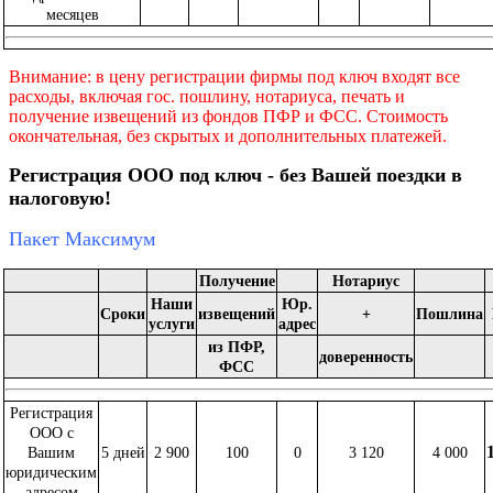
месяцев
Внимание: в цену регистрации фирмы под ключ входят все
расходы, включая гос. пошлину, нотариуса, печать и
получение извещений из фондов ПФР и ФСС. Стоимость
окончательная, без скрытых и дополнительных платежей.
Регистрация ООО под ключ - без Вашей поездки в
налоговую!
Пакет Максимум
Получение
Нотариус
Наши
Юр.
Сроки
извещений
+
Пошлина
услуги
адрес
из ПФР,
доверенность
ФСС
Регистрация
ООО с
Вашим
5 дней
2 900
100
0
3 120
4 000
юридическим
адресом