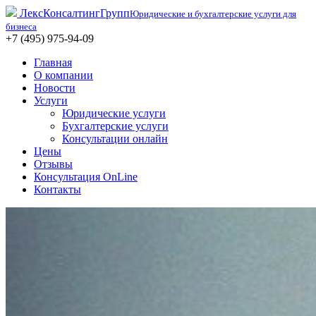
ЛексКонсалтингГрупп
Юридические и бухгалтерские услуги для
бизнеса
+7 (495) 975-94-09
Главная
О компании
Новости
Услуги
Юридические услуги
Бухгалтерские услуги
Консультации онлайн
Цены
Отзывы
Консультация OnLine
Контакты