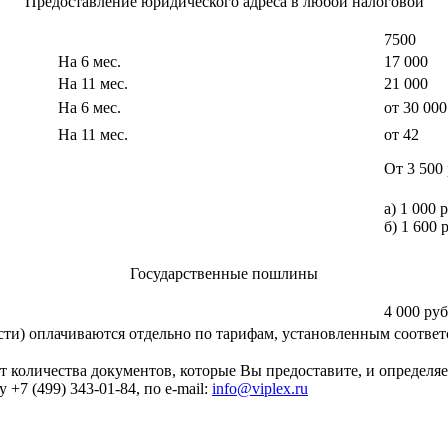
Предоставление юридического адреса в любой налоговой
7500
На 6 мес.
17 000
На 11 мес.
21 000
На 6 мес.
от 30 000
На 11 мес.
от 42
От 3 500
а) 1 000 
б) 1 600 
Государственные пошлины
4 000 ру
ости) оплачиваются отдельно по тарифам, установленным соотв
т количества документов, которые Вы предоставите, и определя
+7 (499) 343-01-84, по e-mail:
info@viplex.ru