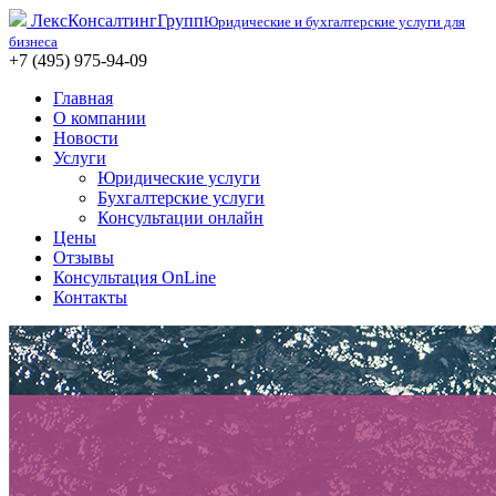
ЛексКонсалтингГрупп
Юридические и бухгалтерские услуги для
бизнеса
+7 (495) 975-94-09
Главная
О компании
Новости
Услуги
Юридические услуги
Бухгалтерские услуги
Консультации онлайн
Цены
Отзывы
Консультация OnLine
Контакты