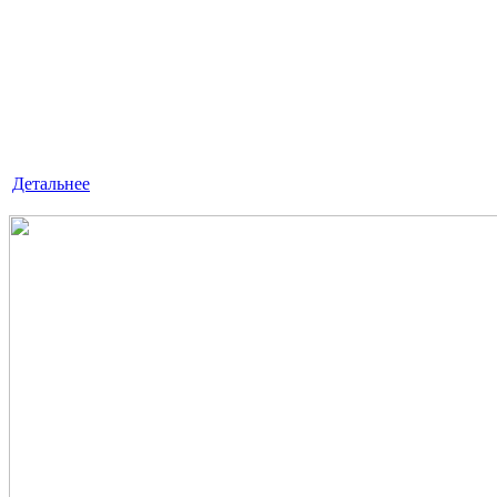
ЭКСПРЕСС - АУДИТ
«ЛексКонсалтингГрупп» — это знания, квалификация
и достойный опыт, умноженные на профессионализм.
Детальнее