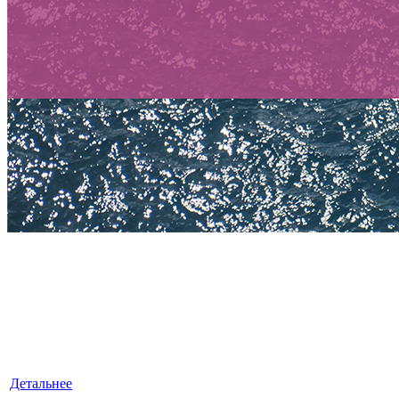
БУХГАЛТЕРСКИЕ УСЛУГИ
«ЛексКонсалтингГрупп» — это знания, квалификация
и достойный опыт, умноженные на профессионализм.
Детальнее