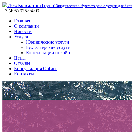
ЛексКонсалтингГрупп
Юридические и бухгалтерские услуги для биз
+7 (495) 975-94-09
Главная
О компании
Новости
Услуги
Юридические услуги
Бухгалтерские услуги
Консультации онлайн
Цены
Отзывы
Консультация OnLine
Контакты