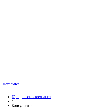
ЮРИДИЧЕСКИЕ УСЛУГИ
«ЛексКонсалтингГрупп» — это знания, квалификация
и достойный опыт, умноженные на профессионализм.
Детальнее
Юридическая компания
/
Консультация