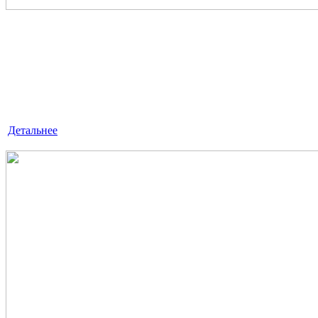
ЭКСПРЕСС - АУДИТ
«ЛексКонсалтингГрупп» — это знания, квалификация
и достойный опыт, умноженные на профессионализм.
Детальнее