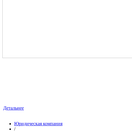
ЮРИДИЧЕСКИЕ УСЛУГИ
«ЛексКонсалтингГрупп» — это знания, квалификация
и достойный опыт, умноженные на профессионализм.
Детальнее
Юридическая компания
/