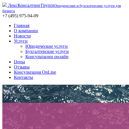
ЛексКонсалтингГрупп
Юридические и бухгалтерские услуги для
бизнеса
+7 (495) 975-94-09
Главная
О компании
Новости
Услуги
Юридические услуги
Бухгалтерские услуги
Консультации онлайн
Цены
Отзывы
Консультация OnLine
Контакты